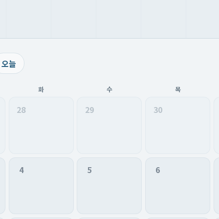
오늘
화
수
목
28
29
30
4
5
6