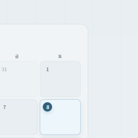
금
토
31
1
7
8